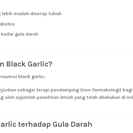
 lebih mudah diserap tubuh
iabetes
adar gula darah
 Black Garlic?
nsumsi black garlic.
njurkan
sebagai terapi pendamping (non-farmakologi) bagi
ng oleh sejumlah penelitian ilmiah yang telah dilakukan di I
Garlic terhadap Gula Darah