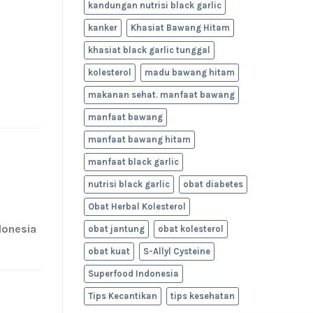
kandungan nutrisi black garlic
kanker
Khasiat Bawang Hitam
khasiat black garlic tunggal
kolesterol
madu bawang hitam
makanan sehat. manfaat bawang
manfaat bawang
manfaat bawang hitam
manfaat black garlic
nutrisi black garlic
obat diabetes
Obat Herbal Kolesterol
ndonesia
obat jantung
obat kolesterol
obat kuat
S-Allyl Cysteine
Superfood Indonesia
Tips Kecantikan
tips kesehatan