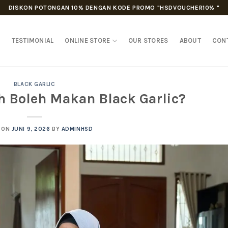
DISKON POTONGAN 10% DENGAN KODE PROMO "HSDVOUCHER10% "
D
TESTIMONIAL
ONLINE STORE
OUR STORES
ABOUT
CON
BLACK GARLIC
h Boleh Makan Black Garlic?
 ON
JUNI 9, 2026
BY
ADMINHSD