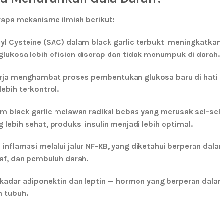
rapa mekanisme ilmiah berikut:
yl Cysteine (SAC) dalam black garlic terbukti meningkatka
a glukosa lebih efisien diserap dan tidak menumpuk di darah.
rja menghambat proses pembentukan glukosa baru di hati
lebih terkontrol.
am black garlic melawan radikal bebas yang merusak sel-sel
lebih sehat, produksi insulin menjadi lebih optimal.
 inflamasi melalui jalur NF-κB, yang diketahui berperan dal
raf, dan pembuluh darah.
adar adiponektin dan leptin — hormon yang berperan dal
 tubuh.