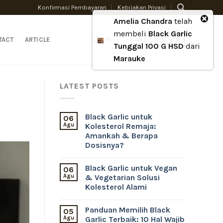
Konfirmasi Pembayaran
Kebijakan Privasi
Amelia Chandra
telah
membeli
Black Garlic
0
TACT
ARTICLE
LOGIN
CART /
RP
0
Tunggal 100 G HSD
dari
Marauke
LATEST POSTS
Black Garlic untuk
06
Agu
Kolesterol Remaja:
Amankah & Berapa
Dosisnya?
Black Garlic untuk Vegan
06
Agu
& Vegetarian Solusi
Kolesterol Alami
Panduan Memilih Black
05
Agu
Garlic Terbaik: 10 Hal Wajib