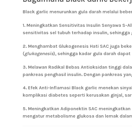
Black garlic menurunkan gula darah melalui bebe
1. Meningkatkan Sensitivitas Insulin
Senyawa S-All
sensitivitas sel tubuh terhadap insulin, sehingg
2. Menghambat Glukogenesis Hati
SAC juga beke
(
glukogenesis
), sehingga kadar gula darah dapat 
3. Melawan Radikal Bebas
Antioksidan tinggi dal
pankreas penghasil insulin. Dengan pankreas yang 
4. Efek Anti-Inflamasi
Black garlic menekan sinyal
komplikasi diabetes seperti kerusakan ginjal, sa
5. Meningkatkan Adiponektin
SAC meningkatkan k
mengatur metabolisme glukosa dan lemak dalam