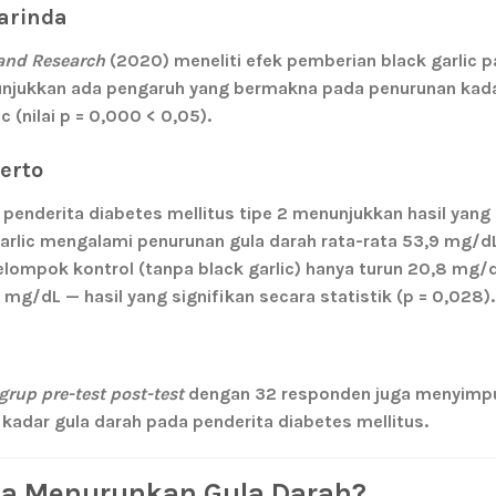
marinda
and Research
(2020) meneliti efek pemberian black garlic p
nunjukkan
ada pengaruh yang bermakna
pada penurunan kada
(nilai p = 0,000 < 0,05).
erto
penderita diabetes mellitus tipe 2 menunjukkan hasil yang
garlic mengalami
penurunan gula darah rata-rata 53,9 mg/d
ompok kontrol (tanpa black garlic) hanya turun 20,8 mg/d
4 mg/dL
— hasil yang signifikan secara statistik (p = 0,028).
grup pre-test post-test
dengan 32 responden juga menyimp
kadar gula darah pada penderita diabetes mellitus.
ja Menurunkan Gula Darah?