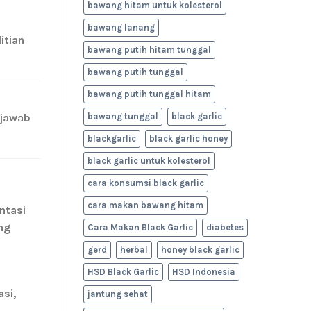
bawang hitam untuk kolesterol
bawang lanang
itian
bawang putih hitam tunggal
bawang putih tunggal
bawang putih tunggal hitam
bawang tunggal
black garlic
njawab
blackgarlic
black garlic honey
black garlic untuk kolesterol
cara konsumsi black garlic
cara makan bawang hitam
ntasi
ng
Cara Makan Black Garlic
diabetes
gerd
herbal
honey black garlic
HSD Black Garlic
HSD Indonesia
si,
jantung sehat