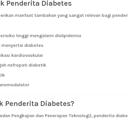
uk Penderita Diabetes
berikan manfaat tambahan yang sangat relevan bagi pender
erisiko tinggi mengalami dislipidemia
g menyertai diabetes
kasi kardiovaskular
ah nefropati diabetik
tik
unomodulator
uk Penderita Diabetes?
adan Pengkajian dan Penerapan Teknologi), penderita diab