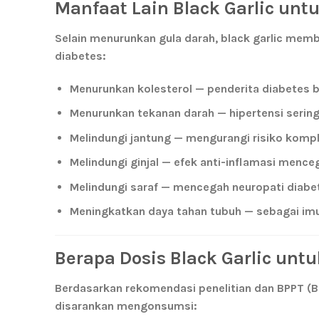
Manfaat Lain Black Garlic unt
Selain menurunkan gula darah, black garlic mem
diabetes:
Menurunkan kolesterol
— penderita diabetes b
Menurunkan tekanan darah
— hipertensi serin
Melindungi jantung
— mengurangi risiko kompli
Melindungi ginjal
— efek anti-inflamasi menceg
Melindungi saraf
— mencegah neuropati diabe
Meningkatkan daya tahan tubuh
— sebagai im
Berapa Dosis Black Garlic unt
Berdasarkan rekomendasi penelitian dan BPPT (B
disarankan mengonsumsi: