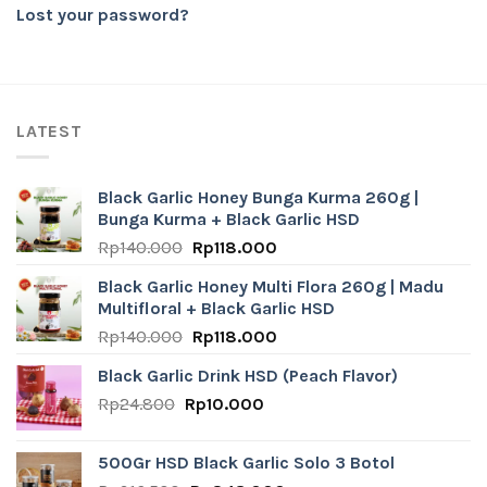
Lost your password?
LATEST
Black Garlic Honey Bunga Kurma 260g |
Bunga Kurma + Black Garlic HSD
Original
Current
Rp
140.000
Rp
118.000
price
price
Black Garlic Honey Multi Flora 260g | Madu
was:
is:
Multifloral + Black Garlic HSD
Rp140.000.
Rp118.000.
Original
Current
Rp
140.000
Rp
118.000
price
price
Black Garlic Drink HSD (Peach Flavor)
was:
is:
Original
Current
Rp
24.800
Rp
Rp140.000.
10.000
Rp118.000.
price
price
was:
is:
500Gr HSD Black Garlic Solo 3 Botol
Rp24.800.
Rp10.000.