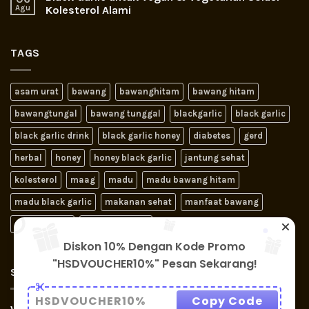
Agu
Kolesterol Alami
TAGS
asam urat
bawang
bawanghitam
bawang hitam
bawangtungal
bawang tunggal
blackgarlic
black garlic
black garlic drink
black garlic honey
diabetes
gerd
herbal
honey
honey black garlic
jantung sehat
kolesterol
maag
madu
madu bawang hitam
madu black garlic
makanan sehat
manfaat bawang
obat jantung
obat kolesterol
Diskon 10% Dengan Kode Promo
"HSDVOUCHER10%" Pesan Sekarang!
SIGNUP FOR NEWSLETTER
HSDVOUCHER10%
Copy Code