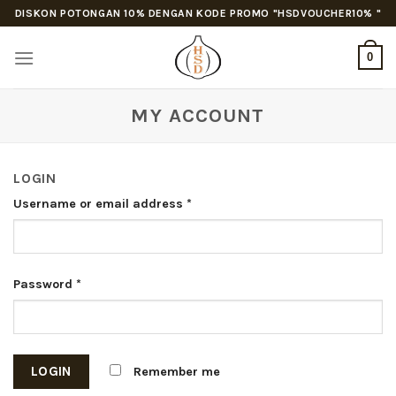
Skip
DISKON POTONGAN 10% DENGAN KODE PROMO "HSDVOUCHER10% "
to
content
0
MY ACCOUNT
LOGIN
Username or email address
*
Password
*
LOGIN
Remember me