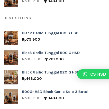
Original
Current
Rp
916.500
Rp
843.000
price
price
was:
is:
Rp916.500.
Rp843.000.
BEST SELLING
Black Garlic Tunggal 100 G HSD
Rp
75.900
Black Garlic Tunggal 500 G HSD
Original
Current
Rp
305.500
Rp
281.000
price
price
was:
is:
Black Garlic Tunggal 220 G HSD
CS HSD
Rp305.500.
Rp281.000.
Rp
143.000
500Gr HSD Black Garlic Solo 3 Botol
Original
Current
Rp
916.500
Rp
843.000
price
price
was:
is: