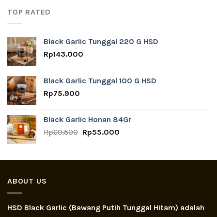
Rp916.500.
Rp843.000.
TOP RATED
Black Garlic Tunggal 220 G HSD
Rp
143.000
Black Garlic Tunggal 100 G HSD
Rp
75.900
Black Garlic Honan 84Gr
Original
Current
Rp
60.500
Rp
55.000
price
price
was:
is:
Rp60.500.
Rp55.000.
ABOUT US
HSD Black Garlic (Bawang Putih Tunggal Hitam) adalah