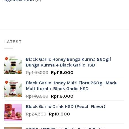
LATEST
Black Garlic Honey Bunga Kurma 260g |
Bunga Kurma + Black Garlic HSD
Original
Current
Rp
140.000
Rp
118.000
price
price
Black Garlic Honey Multi Flora 260g | Madu
was:
is:
Multifloral + Black Garlic HSD
Rp140.000.
Rp118.000.
Original
Current
Rp
140.000
Rp
118.000
price
price
Black Garlic Drink HSD (Peach Flavor)
was:
is:
Original
Current
Rp
24.800
Rp
Rp140.000.
10.000
Rp118.000.
price
price
was:
is: