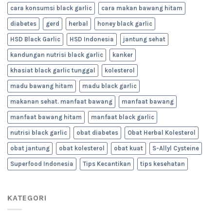
cara konsumsi black garlic
cara makan bawang hitam
diabetes
gerd
herbal
honey black garlic
HSD Black Garlic
HSD Indonesia
jantung sehat
kandungan nutrisi black garlic
kanker
khasiat black garlic tunggal
kolesterol
madu bawang hitam
madu black garlic
makanan sehat. manfaat bawang
manfaat bawang
manfaat bawang hitam
manfaat black garlic
nutrisi black garlic
obat diabetes
Obat Herbal Kolesterol
obat jantung
obat kolesterol
obat kuat
S-Allyl Cysteine
Superfood Indonesia
Tips Kecantikan
tips kesehatan
KATEGORI