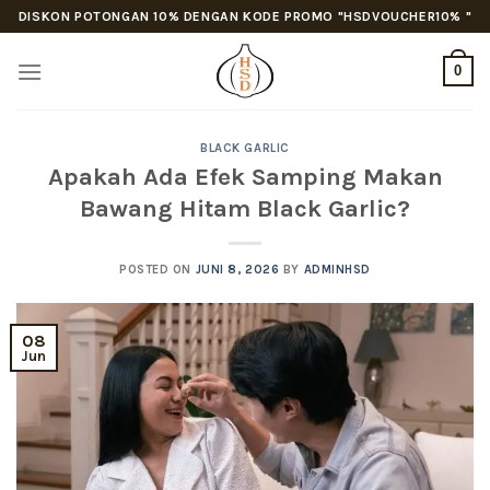
Skip
DISKON POTONGAN 10% DENGAN KODE PROMO "HSDVOUCHER10% "
to
content
0
BLACK GARLIC
Apakah Ada Efek Samping Makan
Bawang Hitam Black Garlic?
POSTED ON
JUNI 8, 2026
BY
ADMINHSD
08
Jun