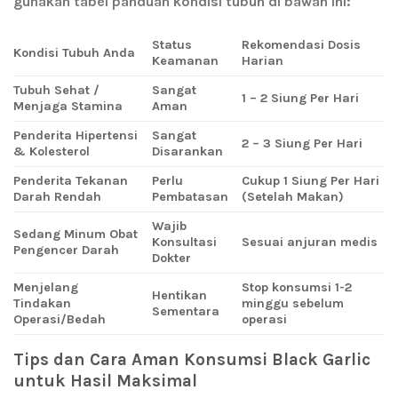
gunakan tabel panduan kondisi tubuh di bawah ini:
Status
Rekomendasi Dosis
Kondisi Tubuh Anda
Keamanan
Harian
Tubuh Sehat /
Sangat
1 – 2 Siung Per Hari
Menjaga Stamina
Aman
Penderita Hipertensi
Sangat
2 – 3 Siung Per Hari
& Kolesterol
Disarankan
Penderita Tekanan
Perlu
Cukup 1 Siung Per Hari
Darah Rendah
Pembatasan
(Setelah Makan)
Wajib
Sedang Minum Obat
Konsultasi
Sesuai anjuran medis
Pengencer Darah
Dokter
Menjelang
Stop konsumsi 1-2
Hentikan
Tindakan
minggu sebelum
Sementara
Operasi/Bedah
operasi
Tips dan Cara Aman Konsumsi Black Garlic
untuk Hasil Maksimal