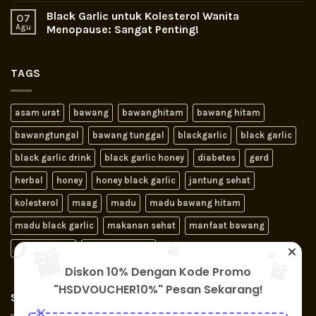
Black Garlic untuk Kolesterol Wanita
07
Agu
Menopause: Sangat Penting!
TAGS
asam urat
bawang
bawanghitam
bawang hitam
bawangtungal
bawang tunggal
blackgarlic
black garlic
black garlic drink
black garlic honey
diabetes
gerd
herbal
honey
honey black garlic
jantung sehat
kolesterol
maag
madu
madu bawang hitam
madu black garlic
makanan sehat
manfaat bawang
obat jantung
obat kolesterol
Diskon 10% Dengan Kode Promo
"HSDVOUCHER10%" Pesan Sekarang!
SIGNUP FOR NEWSLETTER