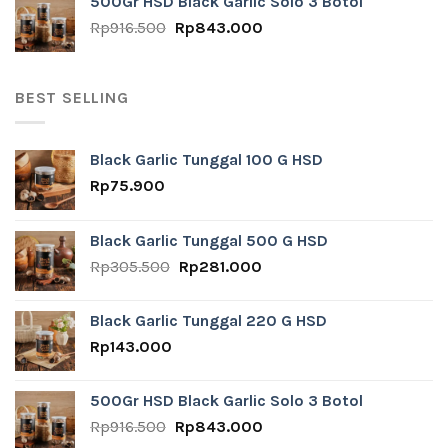
500Gr HSD Black Garlic Solo 3 Botol
Rp24.800.
Rp10.000.
Original
Current
Rp
916.500
Rp
843.000
price
price
was:
is:
Rp916.500.
Rp843.000.
BEST SELLING
Black Garlic Tunggal 100 G HSD
Rp
75.900
Black Garlic Tunggal 500 G HSD
Original
Current
Rp
305.500
Rp
281.000
price
price
was:
is:
Black Garlic Tunggal 220 G HSD
Rp305.500.
Rp281.000.
Rp
143.000
500Gr HSD Black Garlic Solo 3 Botol
Original
Current
Rp
916.500
Rp
843.000
price
price