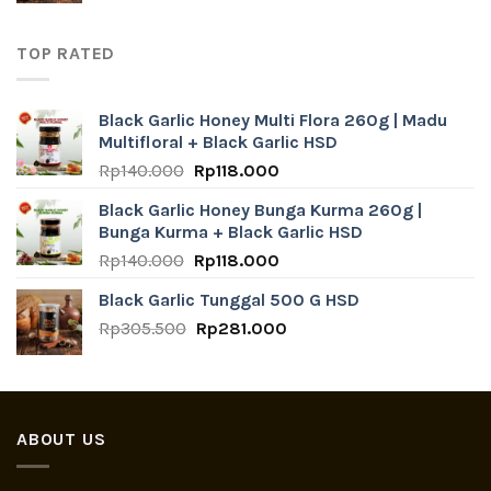
was:
is:
Rp916.500.
Rp843.000.
TOP RATED
Black Garlic Honey Multi Flora 260g | Madu
Multifloral + Black Garlic HSD
Original
Current
Rp
140.000
Rp
118.000
price
price
Black Garlic Honey Bunga Kurma 260g |
was:
is:
Bunga Kurma + Black Garlic HSD
Rp140.000.
Rp118.000.
Original
Current
Rp
140.000
Rp
118.000
price
price
Black Garlic Tunggal 500 G HSD
was:
is:
Original
Current
Rp
305.500
Rp140.000.
Rp
281.000
Rp118.000.
price
price
was:
is:
Rp305.500.
Rp281.000.
ABOUT US