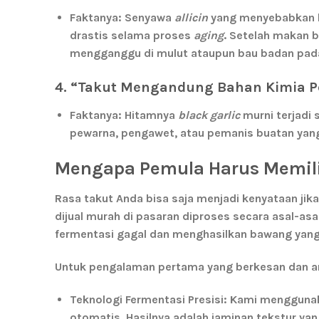
Faktanya:
Senyawa
allicin
yang menyebabkan b
drastis selama proses
aging
. Setelah makan 
mengganggu di mulut ataupun bau badan pada
4. “Takut Mengandung Bahan Kimia 
Faktanya:
Hitamnya
black garlic
murni terjadi 
pewarna, pengawet, atau pemanis buatan ya
Mengapa Pemula Harus Memili
Rasa takut Anda bisa saja menjadi kenyataan jik
dijual murah di pasaran diproses secara asal-as
fermentasi gagal dan menghasilkan bawang yang 
Untuk pengalaman pertama yang berkesan dan a
Teknologi Fermentasi Presisi:
Kami menggunaka
otomatis. Hasilnya adalah jaminan tekstur ya