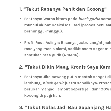
1. “Takut Rasanya Pahit dan Gosong”
Faktanya:
Warna hitam pada
black garlic
sama 
muncul akibat Reaksi Maillard (proses penua
berminggu-minggu).
Profil Rasa Aslinya:
Rasanya justru sangat jauh 
rasa yang manis alami, sedikit asam segar mir
sentuhan rasa gurih (
umami
).
2. “Takut Bikin Maag Kronis Saya Ka
Faktanya:
Jika bawang putih mentah sangat dih
lambung,
black garlic
justru sebaliknya. Prose
berubah menjadi lembut seperti jeli dan
100% 
kosong di pagi hari.
3. “Takut Nafas Jadi Bau Sepanjang Ha