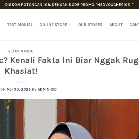
DISKON POTONGAN 10% DENGAN KODE PROMO "HSDVOUCHER10% "
D
TESTIMONIAL
ONLINE STORE
OUR STORES
ABOUT
CON
BLACK GARLIC
c? Kenali Fakta Ini Biar Nggak Rug
Khasiat!
 ON
MEI 30, 2026
BY
ADMINHSD