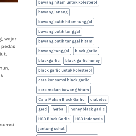
bawang hitam untuk kolesterol
bawang lanang
bawang putih hitam tunggal
bawang putih tunggal
, wajar
bawang putih tunggal hitam
a pedas
bawang tunggal
black garlic
ut.
blackgarlic
black garlic honey
mun,
black garlic untuk kolesterol
uk
cara konsumsi black garlic
cara makan bawang hitam
Cara Makan Black Garlic
diabetes
gerd
herbal
honey black garlic
HSD Black Garlic
HSD Indonesia
nsumsi
jantung sehat