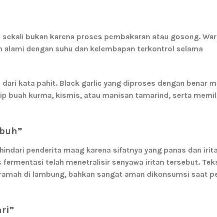
sekali bukan karena proses pembakaran atau gosong. Warn
an alami dengan suhu dan kelembapan terkontrol selama
dari kata pahit. Black garlic yang diproses dengan benar m
ip buah kurma, kismis, atau manisan tamarind, serta memil
mbuh”
indari penderita maag karena sifatnya yang panas dan irita
s fermentasi telah menetralisir senyawa iritan tersebut. Tek
ramah di lambung
, bahkan sangat aman dikonsumsi saat p
ri”