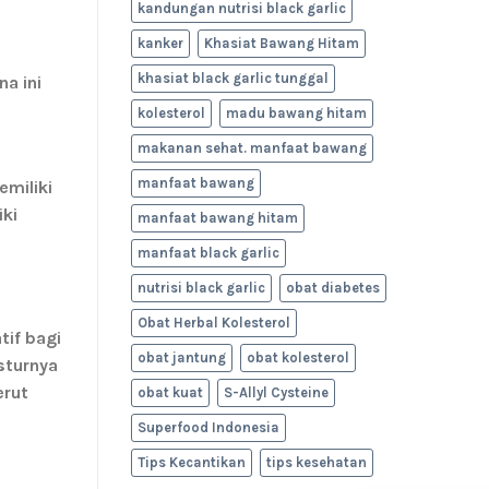
kandungan nutrisi black garlic
kanker
Khasiat Bawang Hitam
khasiat black garlic tunggal
a ini
kolesterol
madu bawang hitam
makanan sehat. manfaat bawang
manfaat bawang
emiliki
iki
manfaat bawang hitam
manfaat black garlic
nutrisi black garlic
obat diabetes
Obat Herbal Kolesterol
tif bagi
obat jantung
obat kolesterol
sturnya
erut
obat kuat
S-Allyl Cysteine
Superfood Indonesia
Tips Kecantikan
tips kesehatan