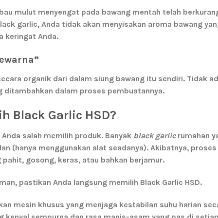
au mulut menyengat pada bawang mentah telah berkuran
black garlic, Anda tidak akan menyisakan aroma bawang yan
 keringat Anda.
Pewarna”
secara organik dari dalam siung bawang itu sendiri. Tidak a
ng ditambahkan dalam proses pembuatannya.
h Black Garlic HSD?
a Anda salah memilih produk. Banyak
black garlic
rumahan y
alan (hanya menggunakan alat seadanya). Akibatnya, proses
pahit, gosong, keras, atau bahkan berjamur.
man, pastikan Anda langsung memilih
Black Garlic HSD
.
n mesin khusus yang menjaga kestabilan suhu harian sec
ng kenyal sempurna dan rasa manis-asam yang pas di setiap