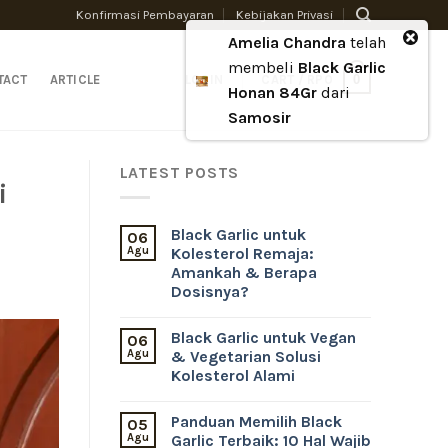
Konfirmasi Pembayaran
Kebijakan Privasi
Amelia Chandra
telah
membeli
Black Garlic
0
TACT
ARTICLE
LOGIN
CART /
RP
0
Honan 84Gr
dari
Samosir
LATEST POSTS
i
Black Garlic untuk
06
Agu
Kolesterol Remaja:
Amankah & Berapa
Dosisnya?
Black Garlic untuk Vegan
06
Agu
& Vegetarian Solusi
Kolesterol Alami
Panduan Memilih Black
05
Agu
Garlic Terbaik: 10 Hal Wajib