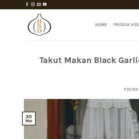
Skip
to
content
HOME
PRODUK HS
Takut Makan Black Garli
POSTED
30
Mei