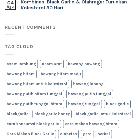
Kombinasi Black Garlic & Olahraga: Turunkan
04
Agu
Kolesterol 30 Hari
RECENT COMMENTS
TAG CLOUD
asam lambung
asam urat
bawang bawang
bawang hitam
bawang hitam madu
bawang hitam untuk kolesterol
bawang lanang
bawang putih hitam tunggal
bawang putih tunggal
bawang putih tunggal hitam
bawang tunggal
black garlic
blackgarlic
black garlic honey
black garlic untuk kolesterol
cara konsumsi black garlic
cara makan bawang hitam
Cara Makan Black Garlic
diabetes
gerd
herbal