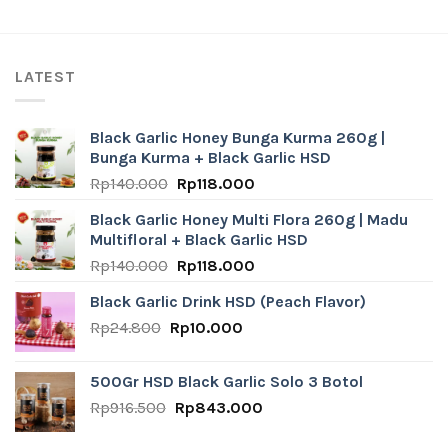
LATEST
Black Garlic Honey Bunga Kurma 260g |
Bunga Kurma + Black Garlic HSD
Original
Current
Rp
140.000
Rp
118.000
price
price
Black Garlic Honey Multi Flora 260g | Madu
was:
is:
Multifloral + Black Garlic HSD
Rp140.000.
Rp118.000.
Original
Current
Rp
140.000
Rp
118.000
price
price
Black Garlic Drink HSD (Peach Flavor)
was:
is:
Original
Current
Rp
24.800
Rp
Rp140.000.
10.000
Rp118.000.
price
price
was:
is:
500Gr HSD Black Garlic Solo 3 Botol
Rp24.800.
Rp10.000.
Original
Current
Rp
916.500
Rp
843.000
price
price