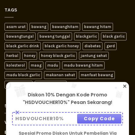
TAGS
asam urat
bawang
bawanghitam
bawang hitam
bawangtungal
bawang tunggal
blackgarlic
black garlic
black garlic drink
black garlic honey
diabetes
gerd
herbal
honey
honey black garlic
jantung sehat
kolesterol
maag
madu
madu bawang hitam
madu black garlic
makanan sehat
manfaat bawang
obat jantung
obat kolesterol
Diskon 10% Dengan Kode Promo
"HSDVOUCHER10%" Pesan Sekarang!
SIGNUP FOR NEWSLETTER
HSDVOUCHER10%
Copy Code
WHATSAPP : 085888877823
EMAIL : cs@hsdindonesia.com
Spesial Promo Diskon Untuk Pembelian Via