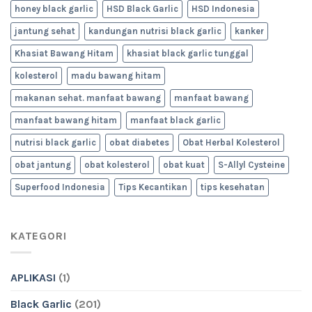
honey black garlic
HSD Black Garlic
HSD Indonesia
jantung sehat
kandungan nutrisi black garlic
kanker
Khasiat Bawang Hitam
khasiat black garlic tunggal
kolesterol
madu bawang hitam
makanan sehat. manfaat bawang
manfaat bawang
manfaat bawang hitam
manfaat black garlic
nutrisi black garlic
obat diabetes
Obat Herbal Kolesterol
obat jantung
obat kolesterol
obat kuat
S-Allyl Cysteine
Superfood Indonesia
Tips Kecantikan
tips kesehatan
KATEGORI
APLIKASI
(1)
Black Garlic
(201)