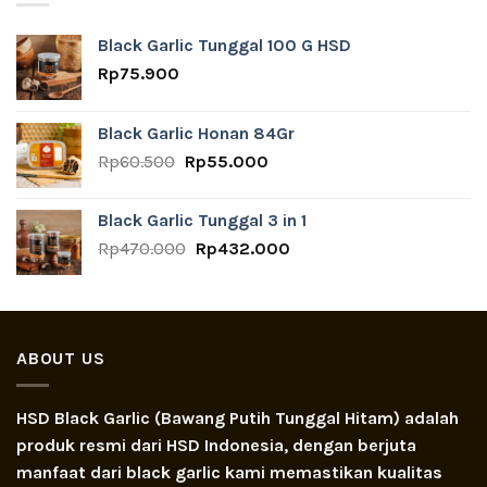
Black Garlic Tunggal 100 G HSD
Rp
75.900
Black Garlic Honan 84Gr
Original
Current
Rp
60.500
Rp
55.000
price
price
was:
is:
Black Garlic Tunggal 3 in 1
Rp60.500.
Rp55.000.
Original
Current
Rp
470.000
Rp
432.000
price
price
was:
is:
Rp470.000.
Rp432.000.
ABOUT US
HSD Black Garlic (Bawang Putih Tunggal Hitam) adalah
produk resmi dari HSD Indonesia, dengan berjuta
manfaat dari black garlic kami memastikan kualitas