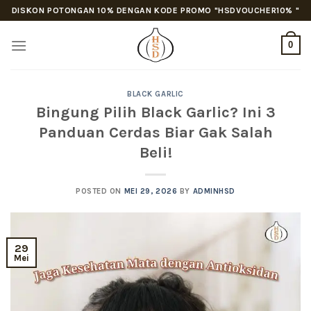
Skip
DISKON POTONGAN 10% DENGAN KODE PROMO "HSDVOUCHER10% "
to
content
0
BLACK GARLIC
Bingung Pilih Black Garlic? Ini 3
Panduan Cerdas Biar Gak Salah
Beli!
POSTED ON
MEI 29, 2026
BY
ADMINHSD
29
Mei