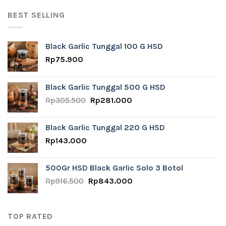
was:
is:
Rp916.500.
Rp843.000.
BEST SELLING
Black Garlic Tunggal 100 G HSD
Rp
75.900
Black Garlic Tunggal 500 G HSD
Original
Current
Rp
305.500
Rp
281.000
price
price
was:
is:
Black Garlic Tunggal 220 G HSD
Rp305.500.
Rp281.000.
Rp
143.000
500Gr HSD Black Garlic Solo 3 Botol
Original
Current
Rp
916.500
Rp
843.000
price
price
was:
is:
Rp916.500.
Rp843.000.
TOP RATED