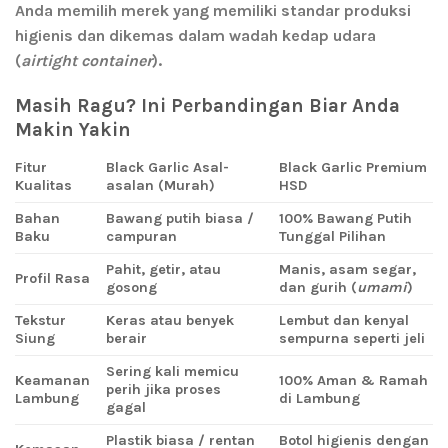
Anda memilih merek yang memiliki standar produksi
higienis dan dikemas dalam wadah kedap udara
(
airtight container
).
Masih Ragu? Ini Perbandingan Biar Anda
Makin Yakin
Fitur
Black Garlic Asal-
Black Garlic Premium
Kualitas
asalan (Murah)
HSD
Bahan
Bawang putih biasa /
100% Bawang Putih
Baku
campuran
Tunggal Pilihan
Pahit, getir, atau
Manis, asam segar,
Profil Rasa
gosong
dan gurih (
umami
)
Tekstur
Keras atau benyek
Lembut dan kenyal
Siung
berair
sempurna seperti jeli
Sering kali memicu
Keamanan
100% Aman & Ramah
perih jika proses
Lambung
di Lambung
gagal
Plastik biasa / rentan
Botol higienis dengan