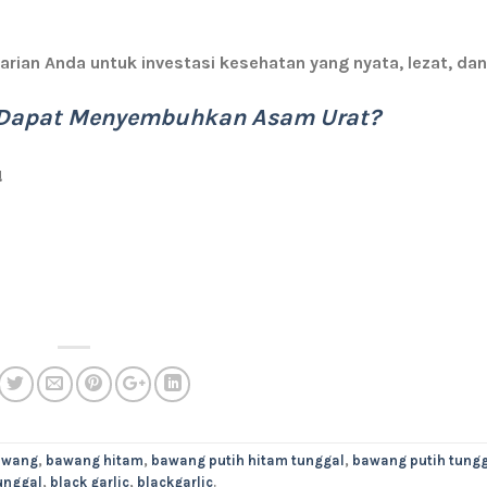
arian Anda untuk investasi kesehatan yang nyata, lezat, da
c Dapat Menyembuhkan Asam Urat?
!
awang
,
bawang hitam
,
bawang putih hitam tunggal
,
bawang putih tungg
unggal
,
black garlic
,
blackgarlic
.