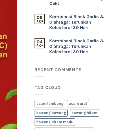
Cek!
Kombinasi Black Garlic &
05
Agu
Olahraga: Turunkan
Kolesterol 30 Hari
Kombinasi Black Garlic &
04
Agu
Olahraga: Turunkan
Kolesterol 30 Hari
RECENT COMMENTS
TAG CLOUD
asam lambung
asam urat
bawang bawang
bawang hitam
bawang hitam madu