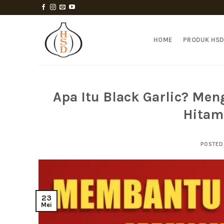
Skip
to
content
HOME
PRODUK HS
Apa Itu Black Garlic? Men
Hitam
POSTED
23
Mei