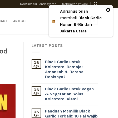
Konfirmasi Pembayaran
Kebijakan Privasi
Adrianus
telah
membeli
Black Garlic
0
TACT
ARTICLE
LOGIN
CART /
RP
0
Honan 84Gr
dari
Jakarta Utara
LATEST POSTS
ood
Black Garlic untuk
06
Agu
Kolesterol Remaja:
Amankah & Berapa
Dosisnya?
Black Garlic untuk Vegan
06
Agu
& Vegetarian Solusi
Kolesterol Alami
Panduan Memilih Black
05
Agu
Garlic Terbaik: 10 Hal Wajib