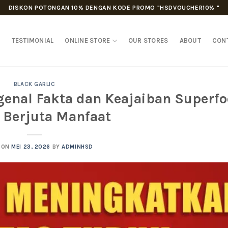
DISKON POTONGAN 10% DENGAN KODE PROMO "HSDVOUCHER10% "
D
TESTIMONIAL
ONLINE STORE
OUR STORES
ABOUT
CON
BLACK GARLIC
genal Fakta dan Keajaiban Superf
 Berjuta Manfaat
 ON
MEI 23, 2026
BY
ADMINHSD