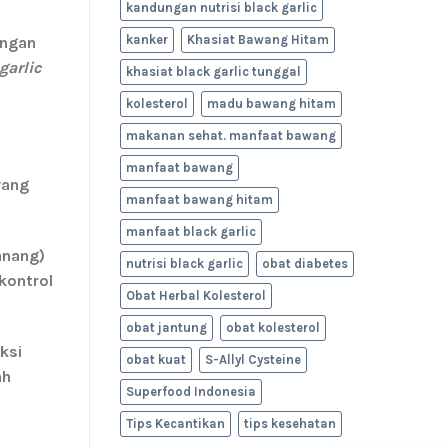
kandungan nutrisi black garlic
kanker
Khasiat Bawang Hitam
angan
garlic
khasiat black garlic tunggal
kolesterol
madu bawang hitam
makanan sehat. manfaat bawang
manfaat bawang
yang
manfaat bawang hitam
manfaat black garlic
anang)
nutrisi black garlic
obat diabetes
kontrol
Obat Herbal Kolesterol
obat jantung
obat kolesterol
ksi
obat kuat
S-Allyl Cysteine
ah
Superfood Indonesia
Tips Kecantikan
tips kesehatan