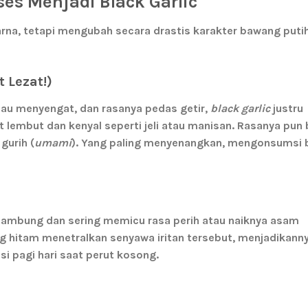
es Menjadi Black Garlic
rna, tetapi mengubah secara drastis karakter bawang puti
 Lezat!)
bau menyengat, dan rasanya pedas getir,
black garlic
justru
 lembut dan kenyal seperti jeli atau manisan
. Rasanya pun
gurih (
umami
)
. Yang paling menyenangkan, mengonsumsi
lambung dan sering memicu rasa perih atau naiknya asam
 hitam menetralkan senyawa iritan tersebut, menjadikann
si pagi hari saat perut kosong.