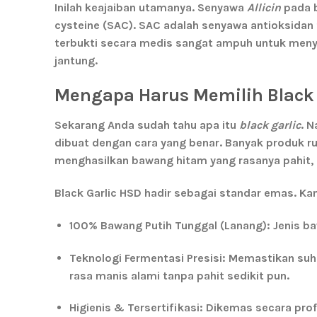
Inilah keajaiban utamanya. Senyawa
Allicin
pada b
cysteine (SAC)
. SAC adalah senyawa antioksidan 
terbukti secara medis sangat ampuh untuk meny
jantung.
Mengapa Harus Memilih Black 
Sekarang Anda sudah tahu apa itu
black garlic
. 
dibuat dengan cara yang benar.
Banyak produk ru
menghasilkan bawang hitam yang rasanya pahit, g
Black Garlic HSD hadir sebagai standar emas.
Ka
100% Bawang Putih Tunggal (Lanang):
Jenis ba
Teknologi Fermentasi Presisi:
Memastikan suhu
rasa manis alami tanpa pahit sedikit pun.
Higienis & Tersertifikasi:
Dikemas secara prof