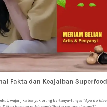
nal Fakta dan Keajaiban Superfoo
ekat, wajar jika banyak orang bertanya-tanya:
“Apa itu blac
aru? Atau bawang putih yang dibakar sampai gosong?”