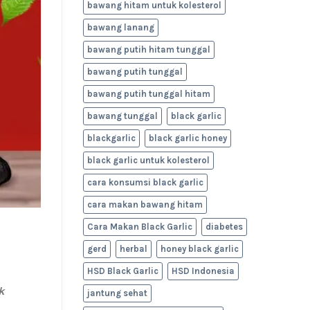
bawang hitam untuk kolesterol
bawang lanang
bawang putih hitam tunggal
bawang putih tunggal
bawang putih tunggal hitam
bawang tunggal
black garlic
blackgarlic
black garlic honey
black garlic untuk kolesterol
cara konsumsi black garlic
cara makan bawang hitam
Cara Makan Black Garlic
diabetes
d
gerd
herbal
honey black garlic
HSD Black Garlic
HSD Indonesia
k
jantung sehat