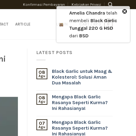
Konfirmasi Pembayaran
Kebijakan Privasi
Amelia Chandra
telah
membeli
Black Garlic
0
TACT
ARTICLE
LOGIN
CART /
RP
0
Tunggal 220 G HSD
dari
BSD
LATEST POSTS
ni
Black Garlic untuk Maag &
08
Agu
Kolesterol: Solusi Aman
Dua Masalah
Mengapa Black Garlic
08
Agu
Rasanya Seperti Kurma?
Ini Rahasianya!
Mengapa Black Garlic
07
Agu
Rasanya Seperti Kurma?
Ini Rahasianya!