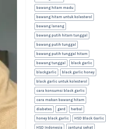
bawang hitam madu
bawang hitam untuk kolesterol
bawang lanang
bawang putih hitam tunggal
bawang putih tunggal
bawang putih tunggal hitam
bawang tunggal
black garlic
blackgarlic
black garlic honey
black garlic untuk kolesterol
cara konsumsi black garlic
cara makan bawang hitam
diabetes
gerd
herbal
honey black garlic
HSD Black Garlic
HSD Indonesia
jantung sehat