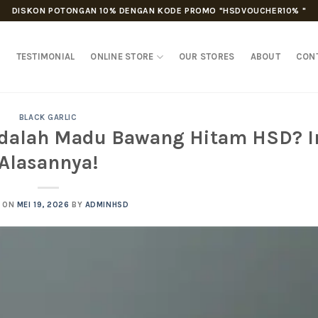
DISKON POTONGAN 10% DENGAN KODE PROMO "HSDVOUCHER10% "
D
TESTIMONIAL
ONLINE STORE
OUR STORES
ABOUT
CON
BLACK GARLIC
dalah Madu Bawang Hitam HSD? I
Alasannya!
D ON
MEI 19, 2026
BY
ADMINHSD