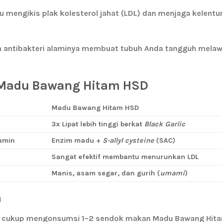
mengikis plak kolesterol jahat (LDL) dan menjaga kelentu
n antibakteri alaminya membuat tubuh Anda tangguh melawa
 Madu Bawang Hitam HSD
Madu Bawang Hitam HSD
3x Lipat lebih tinggi berkat
Black Garlic
amin
Enzim madu +
S-allyl cysteine
(SAC)
Sangat efektif membantu menurunkan LDL
Manis, asam segar, dan gurih (
umami
)
a
da cukup mengonsumsi
1–2 sendok makan Madu Bawang Hit