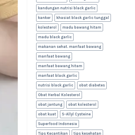
kandungan nutrisi black garlic
kanker
khasiat black garlic tunggal
kolesterol
madu bawang hitam
madu black garlic
makanan sehat. manfaat bawang
manfaat bawang
manfaat bawang hitam
manfaat black garlic
nutrisi black garlic
obat diabetes
Obat Herbal Kolesterol
obat jantung
obat kolesterol
obat kuat
S-Allyl Cysteine
Superfood Indonesia
Tips Kecantikan
tips kesehatan