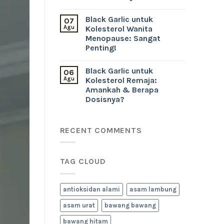
Black Garlic untuk
07
Agu
Kolesterol Wanita
Menopause: Sangat
Penting!
Black Garlic untuk
06
Agu
Kolesterol Remaja:
Amankah & Berapa
Dosisnya?
RECENT COMMENTS
TAG CLOUD
antioksidan alami
asam lambung
asam urat
bawang bawang
bawang hitam