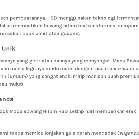
roses pembuatannya.
HSD
menggunakan teknologi fermenta
. Hal ini memastikan bawang hitam bertransformasi sempur
ma sekali tidak pahit atau gosong
.
 Unik
asanya yang getir atau baunya yang menyengat. Madu Baw
uan manis legitnya madu murni dengan rasa manis-asam s
ih (
umami
) yang sangat enak, mirip manisan buah premiu
bau mulut!
Ganda
ndok Madu Bawang Hitam HSD setiap hari memberikan efek
ami tanpa memicu lonjakan gula darah mendadak (
sugar cr