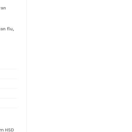
ran
n flu,
am HSD