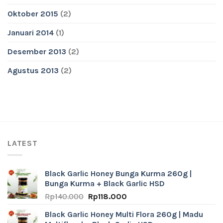
Oktober 2015
(2)
Januari 2014
(1)
Desember 2013
(2)
Agustus 2013
(2)
LATEST
Black Garlic Honey Bunga Kurma 260g |
Bunga Kurma + Black Garlic HSD
Original
Current
Rp
140.000
Rp
118.000
price
price
Black Garlic Honey Multi Flora 260g | Madu
was:
is: