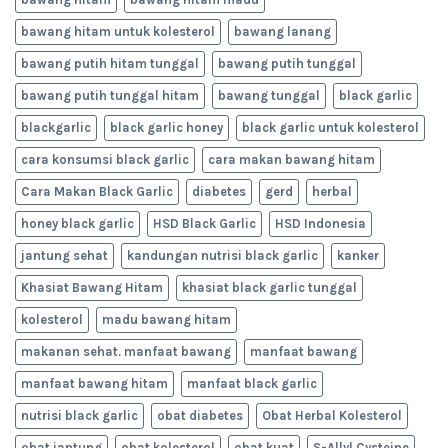
bawang hitam untuk kolesterol
bawang lanang
bawang putih hitam tunggal
bawang putih tunggal
bawang putih tunggal hitam
bawang tunggal
black garlic
blackgarlic
black garlic honey
black garlic untuk kolesterol
cara konsumsi black garlic
cara makan bawang hitam
Cara Makan Black Garlic
diabetes
gerd
herbal
honey black garlic
HSD Black Garlic
HSD Indonesia
jantung sehat
kandungan nutrisi black garlic
kanker
Khasiat Bawang Hitam
khasiat black garlic tunggal
kolesterol
madu bawang hitam
makanan sehat. manfaat bawang
manfaat bawang
manfaat bawang hitam
manfaat black garlic
nutrisi black garlic
obat diabetes
Obat Herbal Kolesterol
obat jantung
obat kolesterol
obat kuat
S-Allyl Cysteine