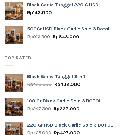
was:
is:
Black Garlic Tunggal 220 G HSD
Rp305.500.
Rp281.000.
Rp
143.000
500Gr HSD Black Garlic Solo 3 Botol
Original
Current
Rp
916.500
Rp
843.000
price
price
was:
is:
Rp916.500.
Rp843.000.
TOP RATED
Black Garlic Tunggal 3 in 1
Original
Current
Rp
470.000
Rp
432.000
price
price
was:
is:
100 Gr Black Garlic Solo 3 BOTOL
Rp470.000.
Rp432.000.
Original
Current
Rp
247.500
Rp
227.000
price
price
was:
is:
220 Gr HSD Black Garlic Solo 3 BOTOL
Rp247.500.
Rp227.000.
Original
Current
Rp
465.000
Rp
427.000