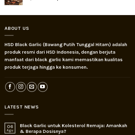
price
price
was:
is:
Rp465.000.
Rp427.000.
ABOUT US
HSD Black Garlic (Bawang Putih Tunggal Hitam) adalah
produk resmi dari HSD Indonesia, dengan berjuta
manfaat dari black garlic kami memastikan kualitas
produk terjaga hingga ke konsumen.
LATEST NEWS
Black Garlic untuk Kolesterol Remaja: Amankah
06
Agu
& Berapa Dosisnya?