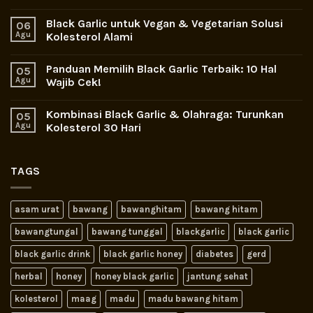
Black Garlic untuk Vegan & Vegetarian Solusi
06
Agu
Kolesterol Alami
Panduan Memilih Black Garlic Terbaik: 10 Hal
05
Agu
Wajib Cek!
Kombinasi Black Garlic & Olahraga: Turunkan
05
Agu
Kolesterol 30 Hari
TAGS
asam urat
bawang
bawanghitam
bawang hitam
bawangtungal
bawang tunggal
blackgarlic
black garlic
black garlic drink
black garlic honey
diabetes
gerd
herbal
honey
honey black garlic
jantung sehat
kolesterol
maag
madu
madu bawang hitam