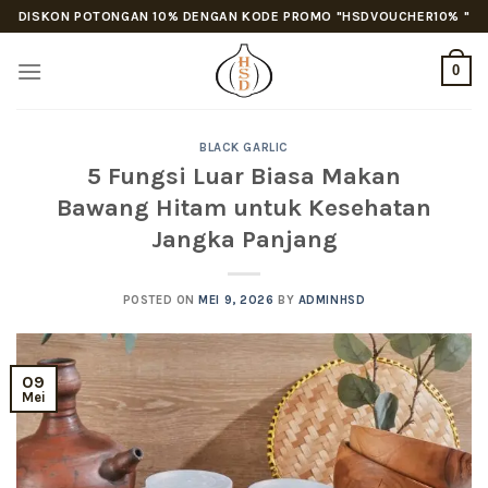
Skip
DISKON POTONGAN 10% DENGAN KODE PROMO "HSDVOUCHER10% "
to
content
0
BLACK GARLIC
5 Fungsi Luar Biasa Makan
Bawang Hitam untuk Kesehatan
Jangka Panjang
POSTED ON
MEI 9, 2026
BY
ADMINHSD
09
Mei