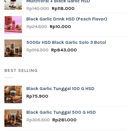
Multifloral + Black Garlic HSD
Rp140.000.
Rp118.000.
Original
Current
Rp
140.000
Rp
118.000
price
price
Black Garlic Drink HSD (Peach Flavor)
was:
is:
Original
Current
Rp
24.800
Rp
Rp140.000.
10.000
Rp118.000.
price
price
was:
is:
500Gr HSD Black Garlic Solo 3 Botol
Rp24.800.
Rp10.000.
Original
Current
Rp
916.500
Rp
843.000
price
price
was:
is:
Rp916.500.
Rp843.000.
BEST SELLING
Black Garlic Tunggal 100 G HSD
Rp
75.900
Black Garlic Tunggal 500 G HSD
Original
Current
Rp
305.500
Rp
281.000
price
price