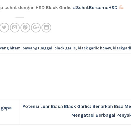
up sehat dengan HSD Black Garlic
#SehatBersamaHSD
wang hitam
,
bawang tunggal
,
black garlic
,
black garlic honey
,
blackgarl
Potensi Luar Biasa Black Garlic: Benarkah Bisa 
ngapa
Mengatasi Berbagai Penya