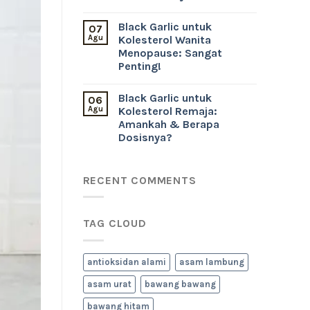
Black Garlic untuk
07
Agu
Kolesterol Wanita
Menopause: Sangat
Penting!
Black Garlic untuk
06
Agu
Kolesterol Remaja:
Amankah & Berapa
Dosisnya?
RECENT COMMENTS
TAG CLOUD
antioksidan alami
asam lambung
asam urat
bawang bawang
bawang hitam