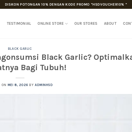
DISKON POTONGAN 10% DENGAN KODE PROMO "HSDVOUCHER10% "
D
TESTIMONIAL
ONLINE STORE
OUR STORES
ABOUT
CON
BLACK GARLIC
gonsumsi Black Garlic? Optimalk
tnya Bagi Tubuh!
D ON
MEI 8, 2026
BY
ADMINHSD