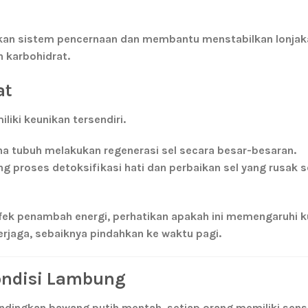
 sistem pencernaan dan membantu menstabilkan lonjaka
n karbohidrat.
at
iki keunikan tersendiri.
a tubuh melakukan regenerasi sel secara besar-besaran.
 proses detoksifikasi hati dan perbaikan sel yang rusak 
ek penambah energi, perhatikan apakah ini memengaruhi ku
terjaga, sebaiknya pindahkan ke waktu pagi.
ondisi Lambung
ndingkan bawang putih mentah, setiap orang memiliki sensi