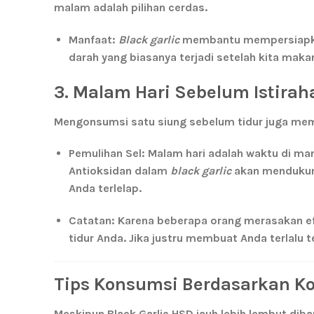
malam adalah pilihan cerdas.
Manfaat:
Black garlic
membantu mempersiapkan
darah yang biasanya terjadi setelah kita maka
3. Malam Hari Sebelum Istirah
Mengonsumsi satu siung sebelum tidur juga memil
Pemulihan Sel:
Malam hari adalah waktu di man
Antioksidan dalam
black garlic
akan mendukung
Anda terlelap.
Catatan:
Karena beberapa orang merasakan ef
tidur Anda. Jika justru membuat Anda terlalu 
Tips Konsumsi Berdasarkan K
Meskipun
Black Garlic HSD
jauh lebih lembut diba