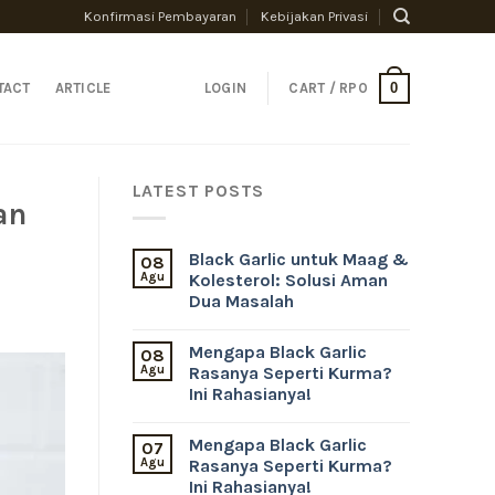
Konfirmasi Pembayaran
Kebijakan Privasi
Amelia Chandra
telah
membeli
Black Garlic
0
TACT
ARTICLE
LOGIN
CART /
RP
0
Tunggal 100 G HSD
dari
Jakarta Utara
LATEST POSTS
an
Black Garlic untuk Maag &
08
Agu
Kolesterol: Solusi Aman
Dua Masalah
Mengapa Black Garlic
08
Agu
Rasanya Seperti Kurma?
Ini Rahasianya!
Mengapa Black Garlic
07
Agu
Rasanya Seperti Kurma?
Ini Rahasianya!