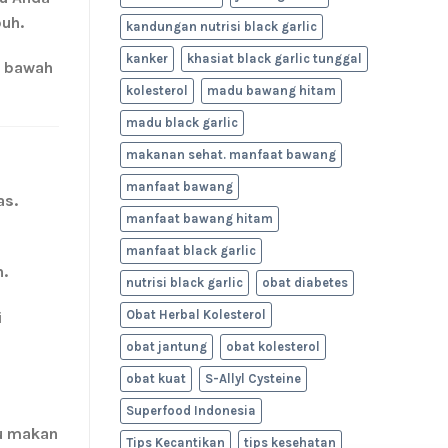
uh.
kandungan nutrisi black garlic
kanker
khasiat black garlic tunggal
i bawah
kolesterol
madu bawang hitam
madu black garlic
makanan sehat. manfaat bawang
manfaat bawang
as
.
manfaat bawang hitam
manfaat black garlic
h.
nutrisi black garlic
obat diabetes
Obat Herbal Kolesterol
i
obat jantung
obat kolesterol
obat kuat
S-Allyl Cysteine
Superfood Indonesia
au makan
Tips Kecantikan
tips kesehatan