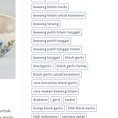
bawang hitam madu
bawang hitam untuk kolesterol
bawang lanang
bawang putih hitam tunggal
bawang putih tunggal
bawang putih tunggal hitam
bawang tunggal
black garlic
blackgarlic
black garlic honey
black garlic untuk kolesterol
cara konsumsi black garlic
cara makan bawang hitam
diabetes
gerd
herbal
honey black garlic
HSD Black Garlic
 untuk
HSD Indonesia
jantung sehat
tu Anda