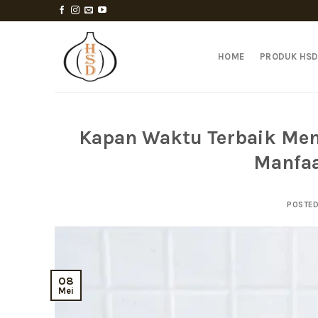
Skip
to
content
HOME
PRODUK HS
Kapan Waktu Terbaik Men
Manfaa
POSTE
08
Mei