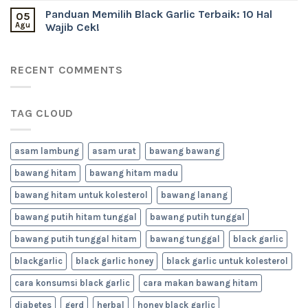
Panduan Memilih Black Garlic Terbaik: 10 Hal
05
Agu
Wajib Cek!
RECENT COMMENTS
TAG CLOUD
asam lambung
asam urat
bawang bawang
bawang hitam
bawang hitam madu
bawang hitam untuk kolesterol
bawang lanang
bawang putih hitam tunggal
bawang putih tunggal
bawang putih tunggal hitam
bawang tunggal
black garlic
blackgarlic
black garlic honey
black garlic untuk kolesterol
cara konsumsi black garlic
cara makan bawang hitam
diabetes
gerd
herbal
honey black garlic