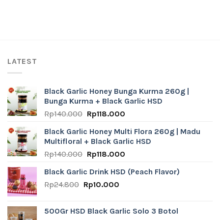
LATEST
Black Garlic Honey Bunga Kurma 260g |
Bunga Kurma + Black Garlic HSD
Original
Current
Rp
140.000
Rp
118.000
price
price
Black Garlic Honey Multi Flora 260g | Madu
was:
is:
Multifloral + Black Garlic HSD
Rp140.000.
Rp118.000.
Original
Current
Rp
140.000
Rp
118.000
price
price
Black Garlic Drink HSD (Peach Flavor)
was:
is:
Original
Current
Rp
24.800
Rp
Rp140.000.
10.000
Rp118.000.
price
price
was:
is:
500Gr HSD Black Garlic Solo 3 Botol
Rp24.800.
Rp10.000.