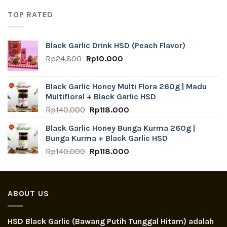
Rp916.500.
Rp843.000.
TOP RATED
Black Garlic Drink HSD (Peach Flavor)
Original
Current
Rp
24.800
Rp
10.000
price
price
was:
is:
Black Garlic Honey Multi Flora 260g | Madu
Rp24.800.
Rp10.000.
Multifloral + Black Garlic HSD
Original
Current
Rp
140.000
Rp
118.000
price
price
Black Garlic Honey Bunga Kurma 260g |
was:
is:
Bunga Kurma + Black Garlic HSD
Rp140.000.
Rp118.000.
Original
Current
Rp
140.000
Rp
118.000
price
price
was:
is:
Rp140.000.
Rp118.000.
ABOUT US
HSD Black Garlic (Bawang Putih Tunggal Hitam) adalah