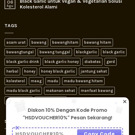
Black Garlic untuk Vegan & Vegetarian Solusi
06
Agu
Kolesterol Alami
TAGS
asam urat
bawang
bawanghitam
bawang hitam
bawangtungal
bawang tunggal
blackgarlic
black garlic
black garlic drink
black garlic honey
diabetes
gerd
herbal
honey
honey black garlic
jantung sehat
kolesterol
maag
madu
madu bawang hitam
madu black garlic
makanan sehat
manfaat bawang
obat jantung
obat kolesterol
Diskon 10% Dengan Kode Promo
"HSDVOUCHER10%" Pesan Sekarang!
SIGNUP FOR NEWSLETTER
HSDVOUCHER10%
Copy Code