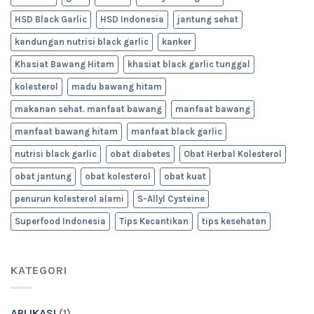
HSD Black Garlic
HSD Indonesia
jantung sehat
kandungan nutrisi black garlic
kanker
Khasiat Bawang Hitam
khasiat black garlic tunggal
kolesterol
madu bawang hitam
makanan sehat. manfaat bawang
manfaat bawang
manfaat bawang hitam
manfaat black garlic
nutrisi black garlic
obat diabetes
Obat Herbal Kolesterol
obat jantung
obat kolesterol
obat kuat
penurun kolesterol alami
S-Allyl Cysteine
Superfood Indonesia
Tips Kecantikan
tips kesehatan
KATEGORI
APLIKASI
(1)