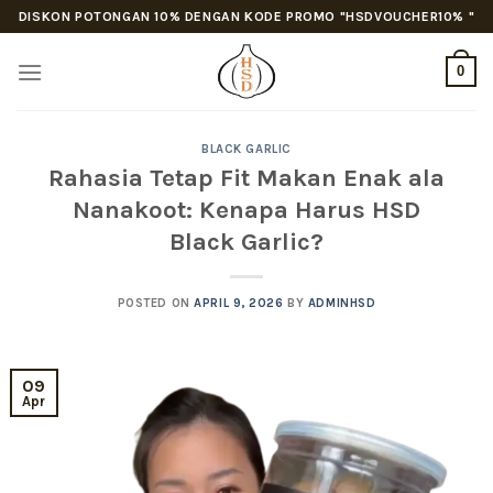
Skip
DISKON POTONGAN 10% DENGAN KODE PROMO "HSDVOUCHER10% "
to
content
0
BLACK GARLIC
Rahasia Tetap Fit Makan Enak ala
Nanakoot: Kenapa Harus HSD
Black Garlic?
POSTED ON
APRIL 9, 2026
BY
ADMINHSD
09
Apr