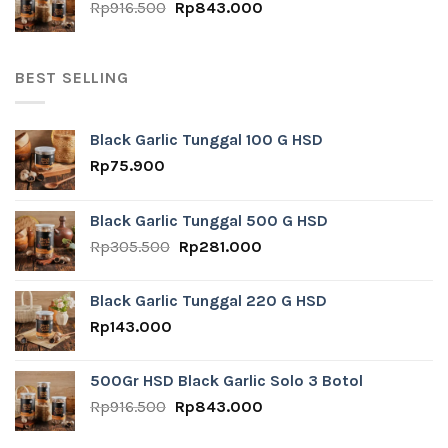
Original
Current
Rp
916.500
Rp
843.000
price
price
was:
is:
Rp916.500.
Rp843.000.
BEST SELLING
Black Garlic Tunggal 100 G HSD
Rp
75.900
Black Garlic Tunggal 500 G HSD
Original
Current
Rp
305.500
Rp
281.000
price
price
was:
is:
Black Garlic Tunggal 220 G HSD
Rp305.500.
Rp281.000.
Rp
143.000
500Gr HSD Black Garlic Solo 3 Botol
Original
Current
Rp
916.500
Rp
843.000
price
price
was:
is: