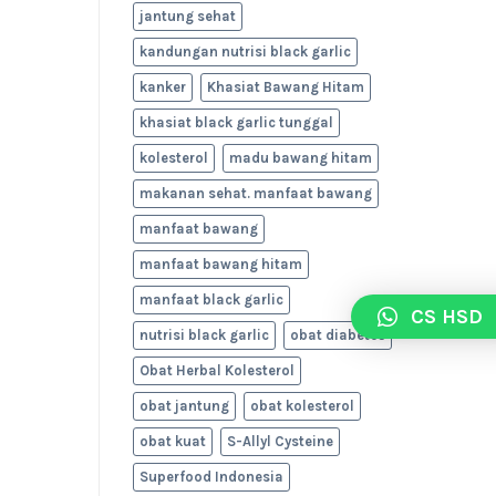
jantung sehat
kandungan nutrisi black garlic
kanker
Khasiat Bawang Hitam
khasiat black garlic tunggal
kolesterol
madu bawang hitam
makanan sehat. manfaat bawang
manfaat bawang
manfaat bawang hitam
manfaat black garlic
CS HSD
nutrisi black garlic
obat diabetes
Obat Herbal Kolesterol
obat jantung
obat kolesterol
obat kuat
S-Allyl Cysteine
Superfood Indonesia