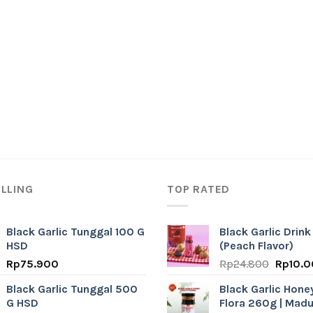
ELLING
TOP RATED
Black Garlic Tunggal 100 G
Black Garlic Drin
HSD
(Peach Flavor)
Origina
Rp
75.900
Rp
24.800
Rp
10.
price
Black Garlic Tunggal 500
Black Garlic Hone
was:
G HSD
Flora 260g | Mad
Rp24.8