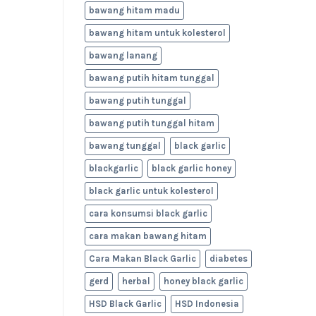
bawang hitam madu
bawang hitam untuk kolesterol
bawang lanang
bawang putih hitam tunggal
bawang putih tunggal
bawang putih tunggal hitam
bawang tunggal
black garlic
blackgarlic
black garlic honey
black garlic untuk kolesterol
cara konsumsi black garlic
cara makan bawang hitam
Cara Makan Black Garlic
diabetes
gerd
herbal
honey black garlic
HSD Black Garlic
HSD Indonesia