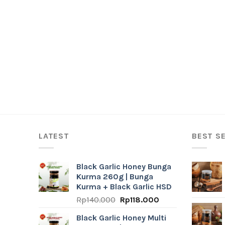
LATEST
BEST S
Black Garlic Honey Bunga
Kurma 260g | Bunga
Kurma + Black Garlic HSD
Original
Current
Rp
140.000
Rp
118.000
price
price
Black Garlic Honey Multi
was:
is: