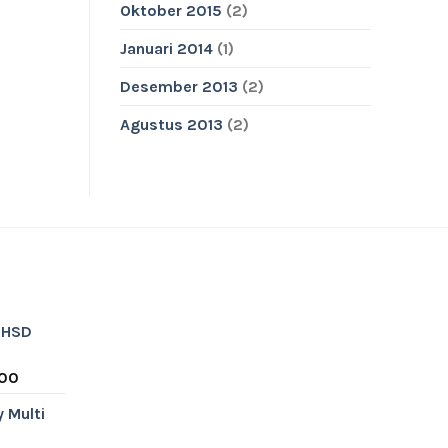
Oktober 2015
(2)
Januari 2014
(1)
Desember 2013
(2)
Agustus 2013
(2)
k HSD
l
Current
000
price
y Multi
is:
u
00.
Rp10.000.