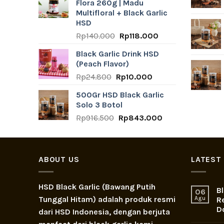
Flora 260g | Madu
Rp140.000.
Rp118.000.
Multifloral + Black Garlic
HSD
Original
Current
Rp
140.000
Rp
118.000
price
price
Black Garlic Drink HSD
was:
is:
(Peach Flavor)
Rp140.000.
Rp118.000.
Original
Current
Rp
24.800
Rp
10.000
price
price
500Gr HSD Black Garlic
was:
is:
Solo 3 Botol
Rp24.800.
Rp10.000.
Original
Current
Rp
916.500
Rp
843.000
price
price
was:
is:
Rp916.500.
Rp843.000.
ABOUT US
LATEST
HSD Black Garlic (Bawang Putih
Bl
06
Tunggal Hitam) adalah produk resmi
Agu
R
D
dari HSD Indonesia, dengan berjuta