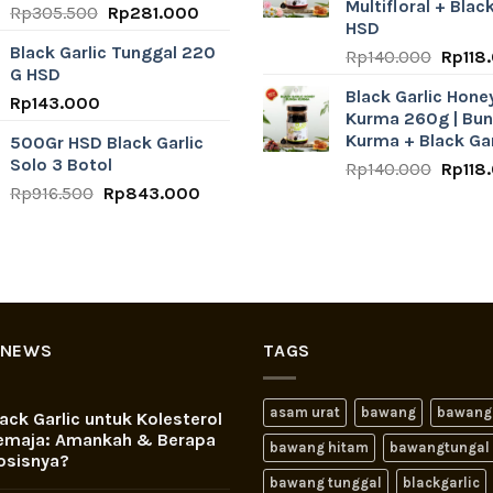
Multifloral + Black
Original
Current
Rp
305.500
Rp
281.000
HSD
price
price
Black Garlic Tunggal 220
Origin
Rp
140.000
Rp
118
was:
is:
G HSD
price
Rp305.500.
Rp281.000.
Black Garlic Hone
was:
Rp
143.000
Kurma 260g | Bu
Rp140
Kurma + Black Ga
500Gr HSD Black Garlic
Solo 3 Botol
Origin
Rp
140.000
Rp
118
price
Original
Current
Rp
916.500
Rp
843.000
was:
price
price
Rp140
was:
is:
Rp916.500.
Rp843.000.
 NEWS
TAGS
asam urat
bawang
bawang
ack Garlic untuk Kolesterol
emaja: Amankah & Berapa
bawang hitam
bawangtungal
osisnya?
bawang tunggal
blackgarlic