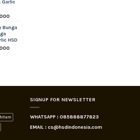
 Garlic
al
Current
.000
price
y Bunga
is:
nga
.000.
Rp118.000.
rlic HSD
al
Current
.000
price
is:
.000.
Rp118.000.
SIGNUP FOR NEWSLETTER
WHATSAPP : 085888877823
hitam
EMAIL : cs@hsdindonesia.com