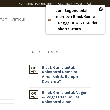
Konfirmasi Pembayaran
Kebijakan Privasi
Joni Sugono
telah
membeli
Black Garlic
0
TACT
ARTICLE
LOGIN
CART /
RP
0
Tunggal 100 G HSD
dari
Jakarta Utara
LATEST POSTS
Black Garlic untuk
06
Agu
Kolesterol Remaja:
Amankah & Berapa
Dosisnya?
Black Garlic untuk Vegan
06
Agu
& Vegetarian Solusi
Kolesterol Alami