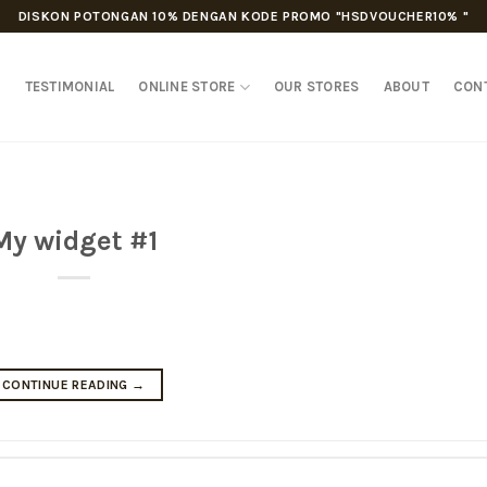
DISKON POTONGAN 10% DENGAN KODE PROMO "HSDVOUCHER10% "
D
TESTIMONIAL
ONLINE STORE
OUR STORES
ABOUT
CON
My widget #1
CONTINUE READING
→